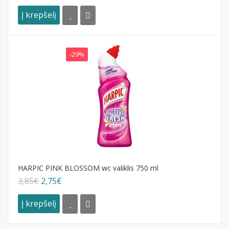
Į krepšelį
-29%
HARPIC PINK BLOSSOM wc valiklis 750 ml
3,85€
2,75€
Į krepšelį