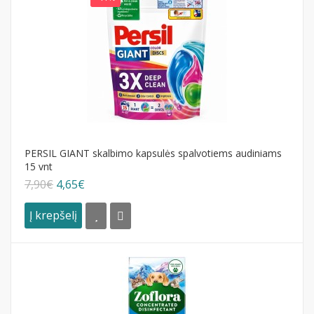
PERSIL GIANT skalbimo kapsulės spalvotiems audiniams
15 vnt
7,90€
4,65€
Į krepšelį