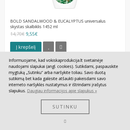
BOLD SANDALWOOD & EUCALYPTUS universalus
skystas skalbiklis 1452 ml
14,70€
9,55€
Į krepšelį
Informuojame, kad vokiskaprodukcija.lt svetainėje
naudojami slapukai (angl. cookies). Sutikdami, paspauskite
mygtuką „Sutinku“ arba naršykite toliau. Savo duotą
sutikimą bet kada galėsite atšaukti pakeisdami savo
interneto naršyklės nustatymus ir ištrindami įrašytus
slapukus.
Daugiau informacijos apie slapukus »
SUTINKU