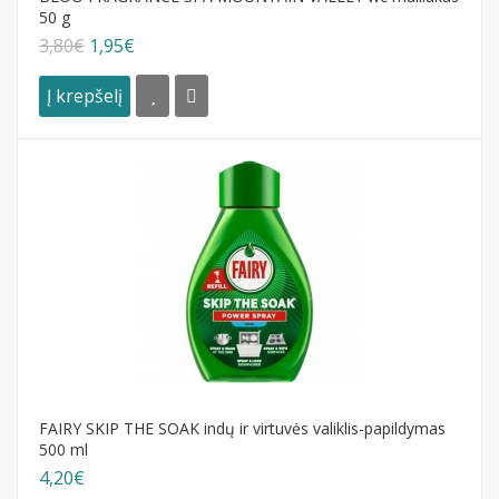
50 g
3,80€
1,95€
Į krepšelį
FAIRY SKIP THE SOAK indų ir virtuvės valiklis-papildymas
500 ml
4,20€