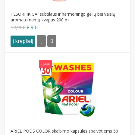
TESORI IKIGAI subtilaus ir harmoningo gėlių bei vaisių
aromato namų kvapas 200 ml
12,90€
8,90€
Į krepšelį
-24%
ARIEL PODS COLOR skalbimo kapsulės spalvotiems 50