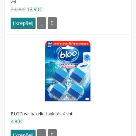
vnt
24,90€
18,90€
Į krepšelį
BLOO wc bakelio tabletės 4 vnt
4,80€
Į krepšelį