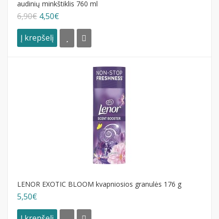
audinių minkštiklis 760 ml
6,90€
4,50€
Į krepšelį
LENOR EXOTIC BLOOM kvapniosios granulės 176 g
5,50€
Į krepšelį