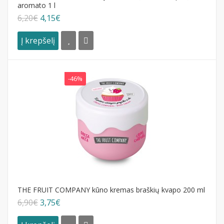
aromato 1 l
6,20€
4,15€
Į krepšelį
-46%
THE FRUIT COMPANY kūno kremas braškių kvapo 200 ml
6,90€
3,75€