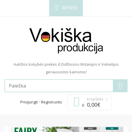
MENIU
Aukštos kokybės prekės iš Didžiosios Britanijos ir Vokietijos
geriausiomis kainomis!
Krepšelis
/
Prisijungti
Registruotis
0,00€
0