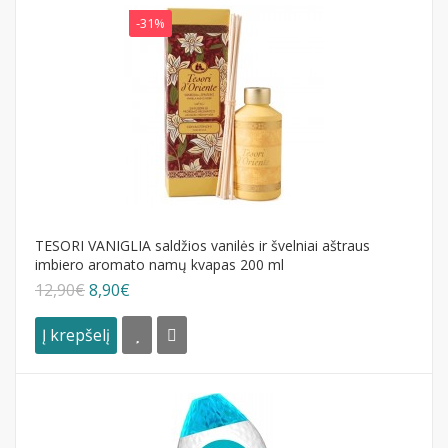
-31%
TESORI VANIGLIA saldžios vanilės ir švelniai aštraus
imbiero aromato namų kvapas 200 ml
12,90€
8,90€
Į krepšelį